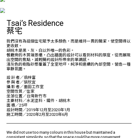
Tsai’s Residence
蔡宅
我們沒有為這個住宅賦予太多顏色，而是維持一貫的簡潔，使空間得以
更收斂。
胡桃木是黑、灰、白以外唯一的色彩。
餐廳旁的木質端景櫃，凸出牆面的設計可以看到材料的厚度，從而展現
出空間的焦點，減輕簡約設計所帶來的單調感。
淺灰色的樹脂砂漿覆蓋了全室地坪，純淨和連續的內部空間，營造一種
寧靜氛圍。
設 計 者／翁梓富
參 與 者／張欣宜
攝 影 者／墨田工作室
空間性質／住家
坐落位置／台灣新竹市
主要材料／水泥塗料、鐵件、胡桃木
面 積／25坪
設計時間／2019年12月至2020年1月
施工時間／2020年2月至2020年6月
We did not use too many colours in this house but maintained a
consistent simplicity, so that the space could be more convergent.