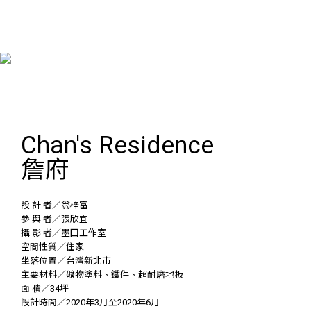
Chan's Residence
詹府
設 計 者／翁梓富
參 與 者／張欣宜
攝 影 者／墨田工作室
空間性質／住家
坐落位置／台灣新北市
主要材料／礦物塗料、鐵件、超耐磨地板
面 積／34坪
設計時間／2020年3月至2020年6月